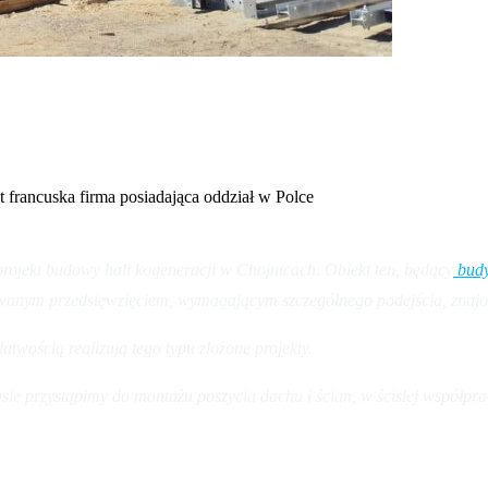
 francuska firma posiadająca oddział w Polce
projekt budowy hali kogeneracji w Chojnicach. Obiekt ten, będący
budy
ikowanym przedsięwzięciem, wymagającym szczegółnego podejścia, znajo
latwością realizują tego typu zlożone projekty.
ie przystąpimy do montażu poszycia dachu i ścian, w ścislej współpra