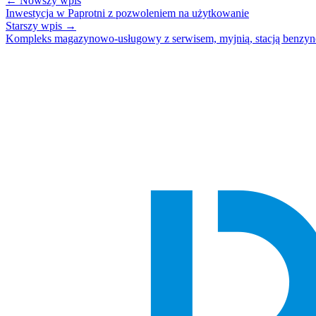
← Nowszy wpis
Inwestycja w Paprotni z pozwoleniem na użytkowanie
Starszy wpis →
Kompleks magazynowo-usługowy z serwisem, myjnią, stacją benzy