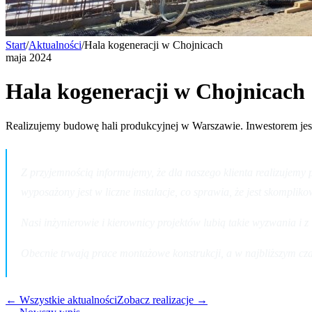
Start
/
Aktualności
/
Hala kogeneracji w Chojnicach
maja 2024
Hala kogeneracji w Chojnicach
Realizujemy budowę hali produkcyjnej w Warszawie. Inwestorem jest
Z przyjemnością informujemy, że dla naszego klienta realizujemy 
wyposażony jest w liczne instalacje, co sprawia, że jest skompl
Nasi inżynierowie i kierownicy projektów lubią takie wyzwania i z 
Obecnie trwają prace montażowe konstrukcji, a w najbliższym czas
← Wszystkie aktualności
Zobacz realizacje →