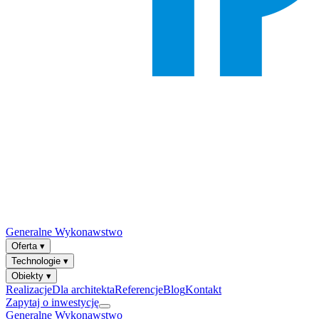
Generalne Wykonawstwo
Oferta
▾
Technologie
▾
Obiekty
▾
Realizacje
Dla architekta
Referencje
Blog
Kontakt
Zapytaj o inwestycję
Generalne Wykonawstwo