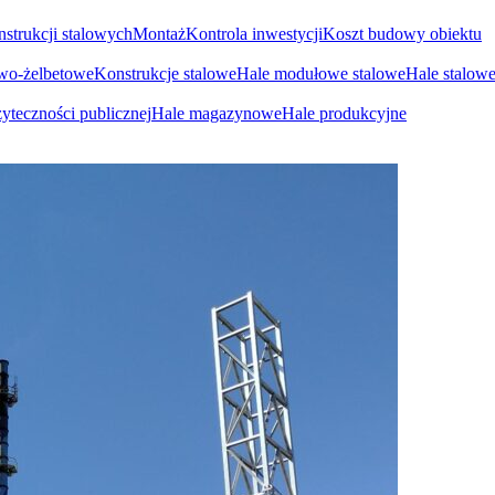
nstrukcji stalowych
Montaż
Kontrola inwestycji
Koszt budowy obiektu
owo-żelbetowe
Konstrukcje stalowe
Hale modułowe stalowe
Hale stalow
yteczności publicznej
Hale magazynowe
Hale produkcyjne