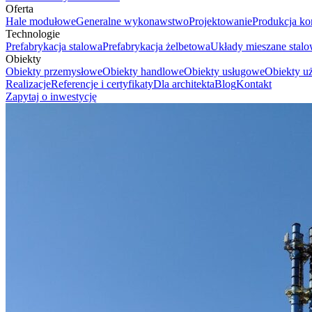
Oferta
Hale modułowe
Generalne wykonawstwo
Projektowanie
Produkcja ko
Technologie
Prefabrykacja stalowa
Prefabrykacja żelbetowa
Układy mieszane stal
Obiekty
Obiekty przemysłowe
Obiekty handlowe
Obiekty usługowe
Obiekty uż
Realizacje
Referencje i certyfikaty
Dla architekta
Blog
Kontakt
Zapytaj o inwestycję