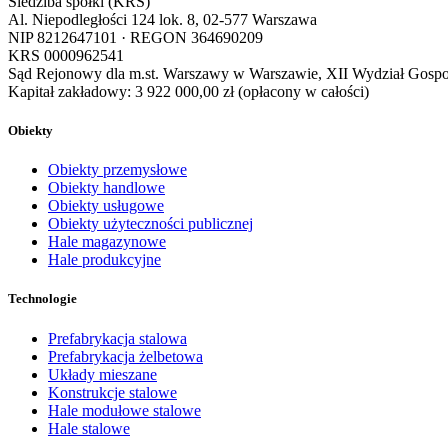
Siedziba spółki (KRS)
Al. Niepodległości 124 lok. 8, 02-577 Warszawa
NIP
8212647101
· REGON
364690209
KRS
0000962541
Sąd Rejonowy dla m.st. Warszawy w Warszawie, XII Wydział Gos
Kapitał zakładowy:
3 922 000,00 zł
(opłacony w całości)
Obiekty
Obiekty przemysłowe
Obiekty handlowe
Obiekty usługowe
Obiekty użyteczności publicznej
Hale magazynowe
Hale produkcyjne
Technologie
Prefabrykacja stalowa
Prefabrykacja żelbetowa
Układy mieszane
Konstrukcje stalowe
Hale modułowe stalowe
Hale stalowe