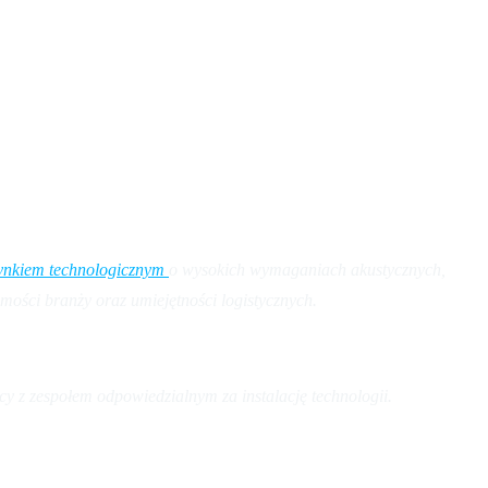
nkiem technologicznym
o wysokich wymaganiach akustycznych,
mości branży oraz umiejętności logistycznych.
cy z zespołem odpowiedzialnym za instalację technologii.