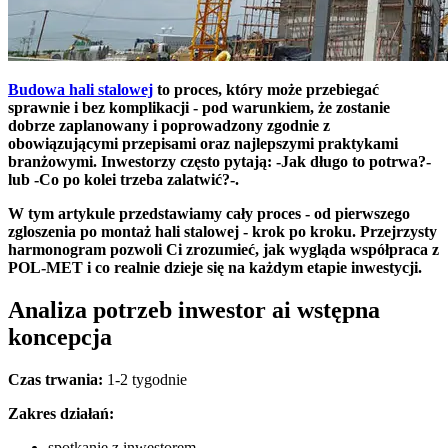
Budowa hali stalowej
to proces, który może przebiegać
sprawnie i bez komplikacji - pod warunkiem, że zostanie
dobrze zaplanowany i poprowadzony zgodnie z
obowiązującymi przepisami oraz najlepszymi praktykami
branżowymi. Inwestorzy często pytają: -Jak długo to potrwa?-
lub -Co po kolei trzeba zalatwić?-.
W tym artykule przedstawiamy cały proces - od pierwszego
zgloszenia po montaż hali stalowej - krok po kroku. Przejrzysty
harmonogram pozwoli Ci zrozumieć, jak wygląda współpraca z
POL-MET i co realnie dzieje się na każdym etapie inwestycji.
Analiza potrzeb inwestor ai wstępna
koncepcja
Czas trwania:
1-2 tygodnie
Zakres działań:
spotkanie z inwestorem,