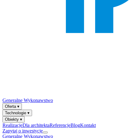
Generalne Wykonawstwo
Oferta
▾
Technologie
▾
Obiekty
▾
Realizacje
Dla architekta
Referencje
Blog
Kontakt
Zapytaj o inwestycję
Generalne Wykonawstwo