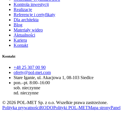
Kontrola inwestycji
Realizacje
Referencje i certyfikaty
Dla architekta
Blog
Materiały wideo
Aktualności
Kariera
Kontakt
Kontakt
+48 25 307 00 90
oferty@pol-met.com
Stare Iganie, ul. Akacjowa 1, 08-103 Siedlce
pon.–pt. 8:00–16:00
sob. nieczynne
nd. nieczynne
©
2026
POL-MET Sp. z o.o.
Wszelkie prawa zastrzeżone.
Polityka prywatności
RODO
Polityki POL-MET
Mapa strony
Panel