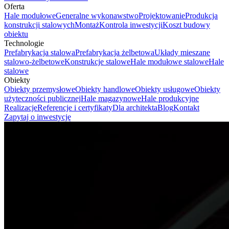
Oferta
Hale modułowe
Generalne wykonawstwo
Projektowanie
Produkcja
konstrukcji stalowych
Montaż
Kontrola inwestycji
Koszt budowy
obiektu
Technologie
Prefabrykacja stalowa
Prefabrykacja żelbetowa
Układy mieszane
stalowo-żelbetowe
Konstrukcje stalowe
Hale modułowe stalowe
Hale
stalowe
Obiekty
Obiekty przemysłowe
Obiekty handlowe
Obiekty usługowe
Obiekty
użyteczności publicznej
Hale magazynowe
Hale produkcyjne
Realizacje
Referencje i certyfikaty
Dla architekta
Blog
Kontakt
Zapytaj o inwestycję