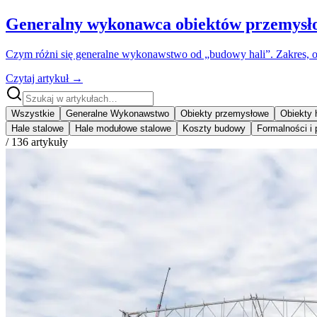
Generalny wykonawca obiektów przemysłowy
Czym różni się generalne wykonawstwo od „budowy hali”. Zakres, o
Czytaj artykuł
→
Wszystkie
Generalne Wykonawstwo
Obiekty przemysłowe
Obiekty 
Hale stalowe
Hale modułowe stalowe
Koszty budowy
Formalności i
/
136
artykuły