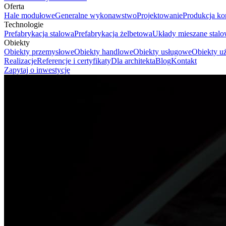
Oferta
Hale modułowe
Generalne wykonawstwo
Projektowanie
Produkcja ko
Technologie
Prefabrykacja stalowa
Prefabrykacja żelbetowa
Układy mieszane stal
Obiekty
Obiekty przemysłowe
Obiekty handlowe
Obiekty usługowe
Obiekty uż
Realizacje
Referencje i certyfikaty
Dla architekta
Blog
Kontakt
Zapytaj o inwestycję