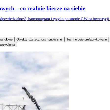
ch – co realnie bierze na siebie
dpowiedzialność, harmonogram i ryzyko po stronie GW na inwestycji
handlowe
Obiekty użyteczności publicznej
Technologie prefabrykowane
 pozwolenia