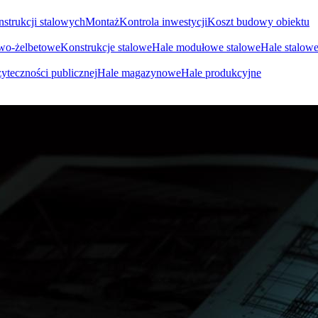
nstrukcji stalowych
Montaż
Kontrola inwestycji
Koszt budowy obiektu
owo-żelbetowe
Konstrukcje stalowe
Hale modułowe stalowe
Hale stalow
yteczności publicznej
Hale magazynowe
Hale produkcyjne