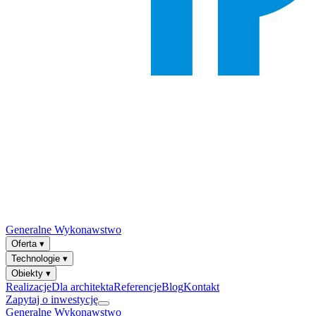
Generalne Wykonawstwo
Oferta
▾
Technologie
▾
Obiekty
▾
Realizacje
Dla architekta
Referencje
Blog
Kontakt
Zapytaj o inwestycję
Generalne Wykonawstwo