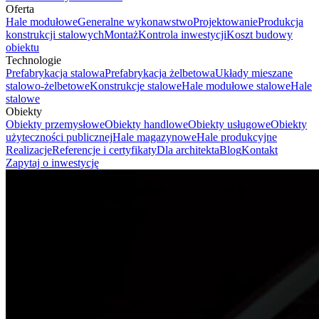
Oferta
Hale modułowe
Generalne wykonawstwo
Projektowanie
Produkcja
konstrukcji stalowych
Montaż
Kontrola inwestycji
Koszt budowy
obiektu
Technologie
Prefabrykacja stalowa
Prefabrykacja żelbetowa
Układy mieszane
stalowo-żelbetowe
Konstrukcje stalowe
Hale modułowe stalowe
Hale
stalowe
Obiekty
Obiekty przemysłowe
Obiekty handlowe
Obiekty usługowe
Obiekty
użyteczności publicznej
Hale magazynowe
Hale produkcyjne
Realizacje
Referencje i certyfikaty
Dla architekta
Blog
Kontakt
Zapytaj o inwestycję