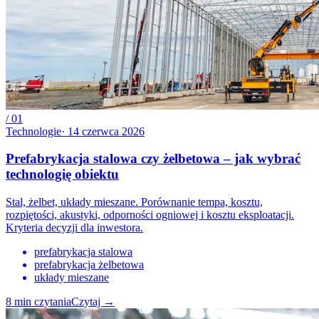
/
01
Technologie
·
14 czerwca 2026
Prefabrykacja stalowa czy żelbetowa – jak wybrać
technologię obiektu
Stal, żelbet, układy mieszane. Porównanie tempa, kosztu,
rozpiętości, akustyki, odporności ogniowej i kosztu eksploatacji.
Kryteria decyzji dla inwestora.
prefabrykacja stalowa
prefabrykacja żelbetowa
układy mieszane
8
min czytania
Czytaj
→