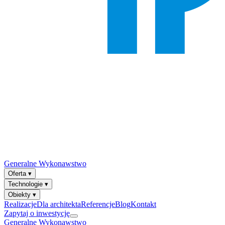
Generalne Wykonawstwo
Oferta
▾
Technologie
▾
Obiekty
▾
Realizacje
Dla architekta
Referencje
Blog
Kontakt
Zapytaj o inwestycję
Generalne Wykonawstwo