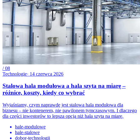
/
08
Technologie
·
14 czerwca 2026
Stalowa hala modułowa a hala szyta na miarę –
różnice, koszty, kiedy co wybrać
Wyjaśniamy, czym naprawdę jest stalowa hala modułowa dla
biznesu – nie kontenerem, nie pawilonem tymczasowym. I dlaczego
dla części inwestorów to lepsza opcja niż hala szyta na miarę.
hale-modulowe
hale-stalowe
dobor-technologii