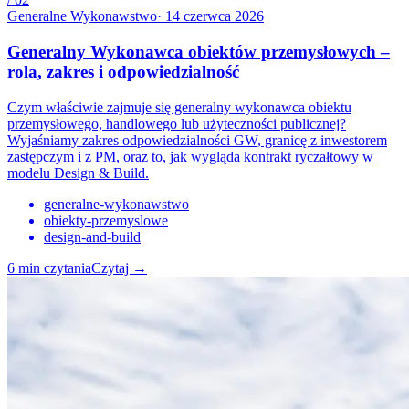
Generalne Wykonawstwo
·
14 czerwca 2026
Generalny Wykonawca obiektów przemysłowych –
rola, zakres i odpowiedzialność
Czym właściwie zajmuje się generalny wykonawca obiektu
przemysłowego, handlowego lub użyteczności publicznej?
Wyjaśniamy zakres odpowiedzialności GW, granicę z inwestorem
zastępczym i z PM, oraz to, jak wygląda kontrakt ryczałtowy w
modelu Design & Build.
generalne-wykonawstwo
obiekty-przemyslowe
design-and-build
6
min czytania
Czytaj
→