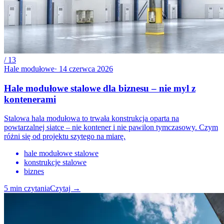
/
13
Hale modułowe
·
14 czerwca 2026
Hale modułowe stalowe dla biznesu – nie myl z
kontenerami
Stalowa hala modułowa to trwała konstrukcja oparta na
powtarzalnej siatce – nie kontener i nie pawilon tymczasowy. Czym
różni się od projektu szytego na miarę.
hale modułowe stalowe
konstrukcje stalowe
biznes
5
min czytania
Czytaj
→