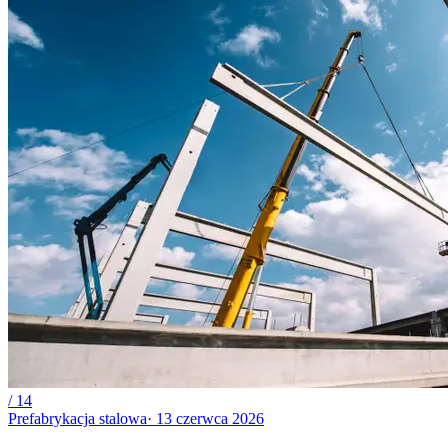
/
14
Prefabrykacja stalowa
·
13 czerwca 2026