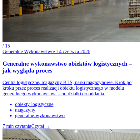
/
15
Generalne Wykonawstwo
·
14 czerwca 2026
Generalne wykonawstwo obiektów logistycznych –
jak wygląda proces
Centra logistyczne, magazyny BTS, parki magazynowe. Krok po
kroku przez proces realizacji obiektu logistycznego w modelu
generalnego wykonawstwa – od działki do oddania.
obiekty-logistyczne
magazyny
generalne-wykonawstwo
7
min czytania
Czytaj
→