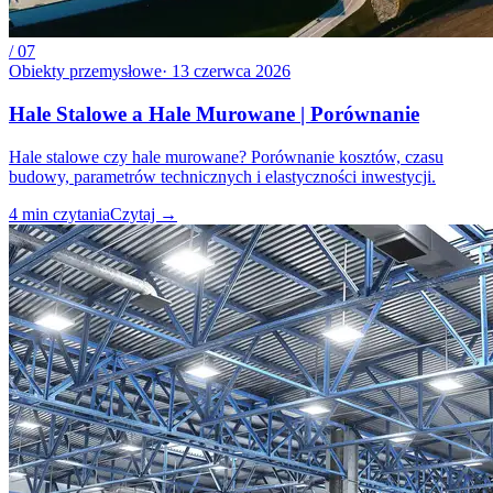
/
07
Obiekty przemysłowe
·
13 czerwca 2026
Hale Stalowe a Hale Murowane | Porównanie
Hale stalowe czy hale murowane? Porównanie kosztów, czasu
budowy, parametrów technicznych i elastyczności inwestycji.
4
min czytania
Czytaj
→