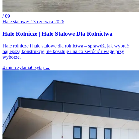
/
09
Hale stalowe
·
13 czerwca 2026
Hale Rolnicze | Hale Stalowe Dla Rolnictwa
Hale rolnicze i hale stalowe dla rolnictwa – sprawdź, jak wybrać
najlepszą konstrukcję, ile kosztuje i na co zwrócić uwagę przy
wyborze.
4
min czytania
Czytaj
→