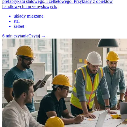
prefabrykatu stalowego, i żelbetowego. Przykłady z obiektów
handlowych i przemysłowych.
układy mieszane
stal
żelbet
6
min czytania
Czytaj
→