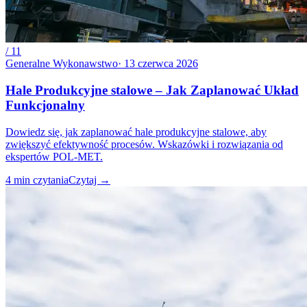
/
11
Generalne Wykonawstwo
·
13 czerwca 2026
Hale Produkcyjne stalowe – Jak Zaplanować Układ
Funkcjonalny
Dowiedz się, jak zaplanować hale produkcyjne stalowe, aby
zwiększyć efektywność procesów. Wskazówki i rozwiązania od
ekspertów POL-MET.
4
min czytania
Czytaj
→