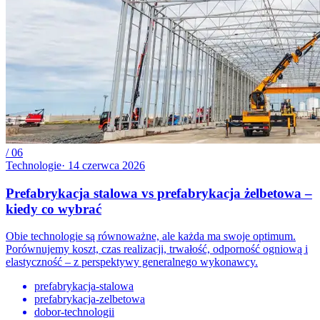
/
06
Technologie
·
14 czerwca 2026
Prefabrykacja stalowa vs prefabrykacja żelbetowa –
kiedy co wybrać
Obie technologie są równoważne, ale każda ma swoje optimum.
Porównujemy koszt, czas realizacji, trwałość, odporność ogniową i
elastyczność – z perspektywy generalnego wykonawcy.
prefabrykacja-stalowa
prefabrykacja-zelbetowa
dobor-technologii