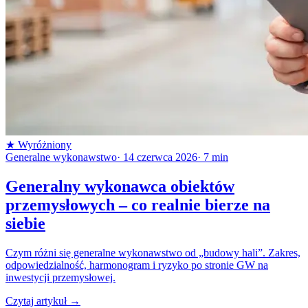
★
Wyróżniony
Generalne wykonawstwo
·
14 czerwca 2026
·
7
min
Generalny wykonawca obiektów
przemysłowych – co realnie bierze na
siebie
Czym różni się generalne wykonawstwo od „budowy hali”. Zakres,
odpowiedzialność, harmonogram i ryzyko po stronie GW na
inwestycji przemysłowej.
Czytaj artykuł
→