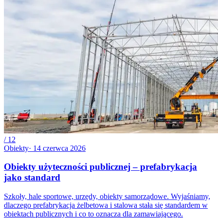
/
12
Obiekty
·
14 czerwca 2026
Obiekty użyteczności publicznej – prefabrykacja
jako standard
Szkoły, hale sportowe, urzędy, obiekty samorządowe. Wyjaśniamy,
dlaczego prefabrykacja żelbetowa i stalowa stała się standardem w
obiektach publicznych i co to oznacza dla zamawiającego.