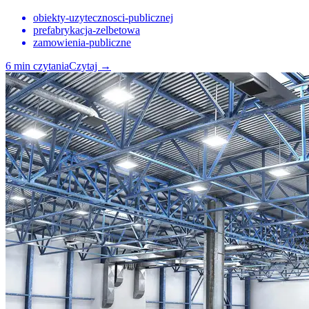
obiekty-uzytecznosci-publicznej
prefabrykacja-zelbetowa
zamowienia-publiczne
6
min czytania
Czytaj
→