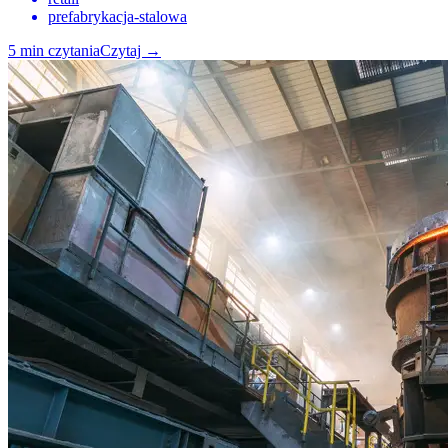
prefabrykacja-stalowa
5
min czytania
Czytaj
→