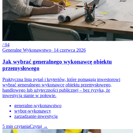
/
04
Generalne Wykonawstwo
·
14 czerwca 2026
Jak wybrać generalnego wykonawcę obiektu
przemysłowego
Praktyczna lista pytań i kryteriów, które pomagają inwestorowi
wybrać generalnego wykonawcę obiektu przemysłowego,
handlowego lub użyteczności publicznej – bez ryzyka, że
inwestycja stanie w połowie.
generalne-wykonawstwo
wybor-wykonawcy
zarzadzanie-inwestycja
5
min czytania
Czytaj
→