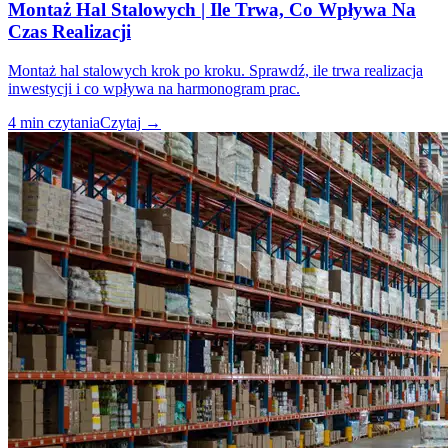
Montaż Hal Stalowych | Ile Trwa, Co Wpływa Na
Czas Realizacji
Montaż hal stalowych krok po kroku. Sprawdź, ile trwa realizacja
inwestycji i co wpływa na harmonogram prac.
4
min czytania
Czytaj
→