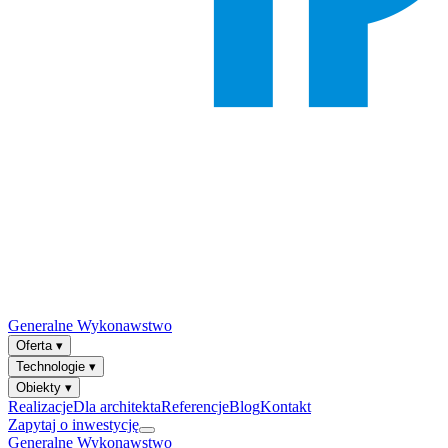
Generalne Wykonawstwo
Oferta
▾
Technologie
▾
Obiekty
▾
Realizacje
Dla architekta
Referencje
Blog
Kontakt
Zapytaj o inwestycję
Generalne Wykonawstwo