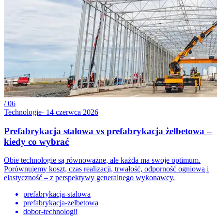
/
06
Technologie
·
14 czerwca 2026
Prefabrykacja stalowa vs prefabrykacja żelbetowa –
kiedy co wybrać
Obie technologie są równoważne, ale każda ma swoje optimum.
Porównujemy koszt, czas realizacji, trwałość, odporność ogniową i
elastyczność – z perspektywy generalnego wykonawcy.
prefabrykacja-stalowa
prefabrykacja-zelbetowa
dobor-technologii