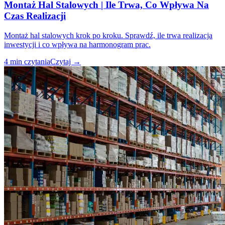
Montaż Hal Stalowych | Ile Trwa, Co Wpływa Na
Czas Realizacji
Montaż hal stalowych krok po kroku. Sprawdź, ile trwa realizacja
inwestycji i co wpływa na harmonogram prac.
4
min czytania
Czytaj
→