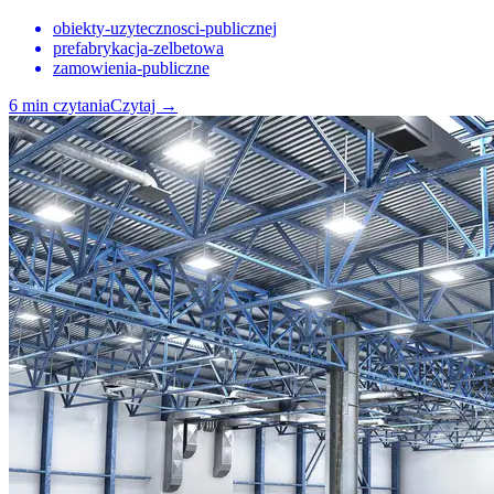
obiekty-uzytecznosci-publicznej
prefabrykacja-zelbetowa
zamowienia-publiczne
6
min czytania
Czytaj
→