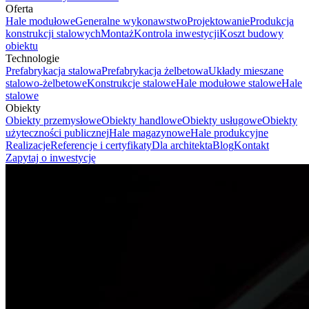
Oferta
Hale modułowe
Generalne wykonawstwo
Projektowanie
Produkcja
konstrukcji stalowych
Montaż
Kontrola inwestycji
Koszt budowy
obiektu
Technologie
Prefabrykacja stalowa
Prefabrykacja żelbetowa
Układy mieszane
stalowo-żelbetowe
Konstrukcje stalowe
Hale modułowe stalowe
Hale
stalowe
Obiekty
Obiekty przemysłowe
Obiekty handlowe
Obiekty usługowe
Obiekty
użyteczności publicznej
Hale magazynowe
Hale produkcyjne
Realizacje
Referencje i certyfikaty
Dla architekta
Blog
Kontakt
Zapytaj o inwestycję