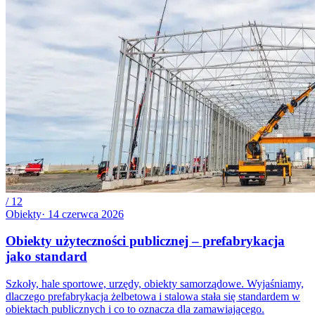
/
12
Obiekty
·
14 czerwca 2026
Obiekty użyteczności publicznej – prefabrykacja
jako standard
Szkoły, hale sportowe, urzędy, obiekty samorządowe. Wyjaśniamy,
dlaczego prefabrykacja żelbetowa i stalowa stała się standardem w
obiektach publicznych i co to oznacza dla zamawiającego.