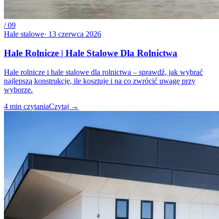
/
09
Hale stalowe
·
13 czerwca 2026
Hale Rolnicze | Hale Stalowe Dla Rolnictwa
Hale rolnicze i hale stalowe dla rolnictwa – sprawdź, jak wybrać
najlepszą konstrukcję, ile kosztuje i na co zwrócić uwagę przy
wyborze.
4
min czytania
Czytaj
→