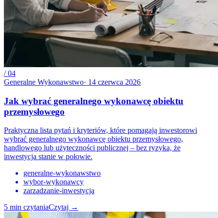
/
04
Generalne Wykonawstwo
·
14 czerwca 2026
Jak wybrać generalnego wykonawcę obiektu
przemysłowego
Praktyczna lista pytań i kryteriów, które pomagają inwestorowi
wybrać generalnego wykonawcę obiektu przemysłowego,
handlowego lub użyteczności publicznej – bez ryzyka, że
inwestycja stanie w połowie.
generalne-wykonawstwo
wybor-wykonawcy
zarzadzanie-inwestycja
5
min czytania
Czytaj
→