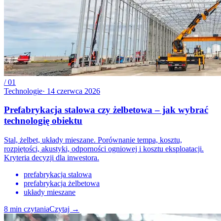
/
01
Technologie
·
14 czerwca 2026
Prefabrykacja stalowa czy żelbetowa – jak wybrać
technologię obiektu
Stal, żelbet, układy mieszane. Porównanie tempa, kosztu,
rozpiętości, akustyki, odporności ogniowej i kosztu eksploatacji.
Kryteria decyzji dla inwestora.
prefabrykacja stalowa
prefabrykacja żelbetowa
układy mieszane
8
min czytania
Czytaj
→