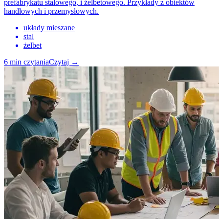
prefabrykatu stalowego, i żelbetowego. Przykłady z obiektów
handlowych i przemysłowych.
układy mieszane
stal
żelbet
6
min czytania
Czytaj
→