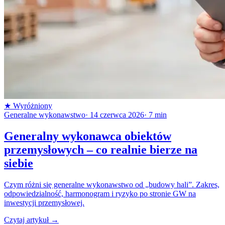
★
Wyróżniony
Generalne wykonawstwo
·
14 czerwca 2026
·
7
min
Generalny wykonawca obiektów
przemysłowych – co realnie bierze na
siebie
Czym różni się generalne wykonawstwo od „budowy hali”. Zakres,
odpowiedzialność, harmonogram i ryzyko po stronie GW na
inwestycji przemysłowej.
Czytaj artykuł
→