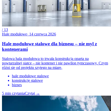
/
13
Hale modułowe
·
14 czerwca 2026
Hale modułowe stalowe dla biznesu – nie myl z
kontenerami
Stalowa hala modułowa to trwała konstrukcja oparta na
powtarzalnej siatce – nie kontener i nie pawilon tymczasowy. Czym
różni się od projektu szytego na miarę.
hale modułowe stalowe
konstrukcje stalowe
biznes
5
min czytania
Czytaj
→