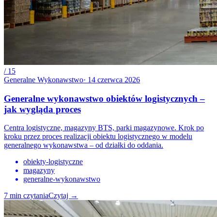
/
15
Generalne Wykonawstwo
·
14 czerwca 2026
Generalne wykonawstwo obiektów logistycznych –
jak wygląda proces
Centra logistyczne, magazyny BTS, parki magazynowe. Krok po
kroku przez proces realizacji obiektu logistycznego w modelu
generalnego wykonawstwa – od działki do oddania.
obiekty-logistyczne
magazyny
generalne-wykonawstwo
7
min czytania
Czytaj
→