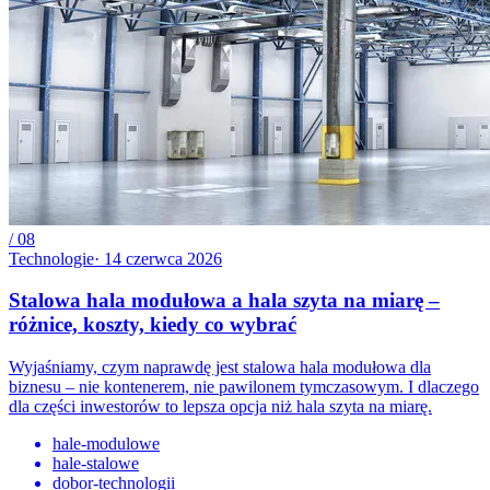
/
08
Technologie
·
14 czerwca 2026
Stalowa hala modułowa a hala szyta na miarę –
różnice, koszty, kiedy co wybrać
Wyjaśniamy, czym naprawdę jest stalowa hala modułowa dla
biznesu – nie kontenerem, nie pawilonem tymczasowym. I dlaczego
dla części inwestorów to lepsza opcja niż hala szyta na miarę.
hale-modulowe
hale-stalowe
dobor-technologii