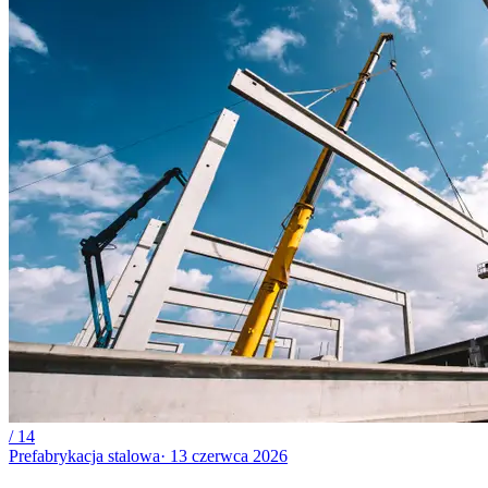
/
14
Prefabrykacja stalowa
·
13 czerwca 2026