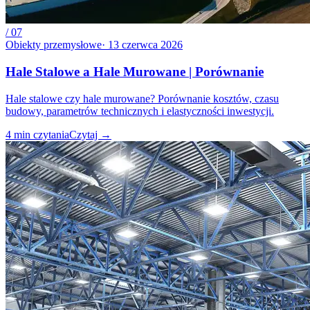
/
07
Obiekty przemysłowe
·
13 czerwca 2026
Hale Stalowe a Hale Murowane | Porównanie
Hale stalowe czy hale murowane? Porównanie kosztów, czasu
budowy, parametrów technicznych i elastyczności inwestycji.
4
min czytania
Czytaj
→