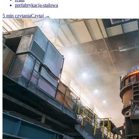
prefabrykacja-stalowa
5
min czytania
Czytaj
→