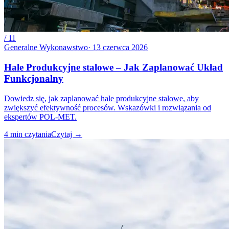
/
11
Generalne Wykonawstwo
·
13 czerwca 2026
Hale Produkcyjne stalowe – Jak Zaplanować Układ
Funkcjonalny
Dowiedz się, jak zaplanować hale produkcyjne stalowe, aby
zwiększyć efektywność procesów. Wskazówki i rozwiązania od
ekspertów POL-MET.
4
min czytania
Czytaj
→