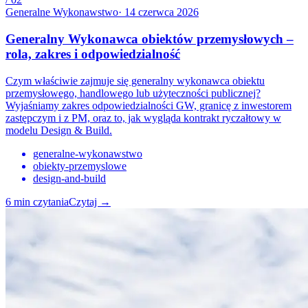
Generalne Wykonawstwo
·
14 czerwca 2026
Generalny Wykonawca obiektów przemysłowych –
rola, zakres i odpowiedzialność
Czym właściwie zajmuje się generalny wykonawca obiektu
przemysłowego, handlowego lub użyteczności publicznej?
Wyjaśniamy zakres odpowiedzialności GW, granicę z inwestorem
zastępczym i z PM, oraz to, jak wygląda kontrakt ryczałtowy w
modelu Design & Build.
generalne-wykonawstwo
obiekty-przemyslowe
design-and-build
6
min czytania
Czytaj
→