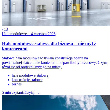
/
13
Hale modułowe
·
14 czerwca 2026
Hale modułowe stalowe dla biznesu – nie myl z
kontenerami
Stalowa hala modułowa to trwała konstrukcja oparta na
powtarzalnej siatce – nie kontener i nie pawilon tymczasowy. Czym
różni się od projektu szytego na miarę.
hale modułowe stalowe
konstrukcje stalowe
biznes
5
min czytania
Czytaj
→