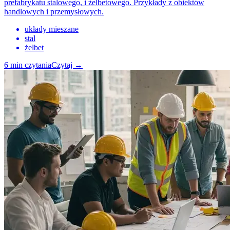
prefabrykatu stalowego, i żelbetowego. Przykłady z obiektów
handlowych i przemysłowych.
układy mieszane
stal
żelbet
6
min czytania
Czytaj
→