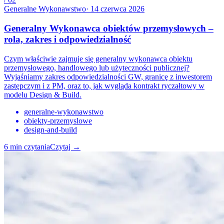
Generalne Wykonawstwo
·
14 czerwca 2026
Generalny Wykonawca obiektów przemysłowych –
rola, zakres i odpowiedzialność
Czym właściwie zajmuje się generalny wykonawca obiektu
przemysłowego, handlowego lub użyteczności publicznej?
Wyjaśniamy zakres odpowiedzialności GW, granicę z inwestorem
zastępczym i z PM, oraz to, jak wygląda kontrakt ryczałtowy w
modelu Design & Build.
generalne-wykonawstwo
obiekty-przemyslowe
design-and-build
6
min czytania
Czytaj
→