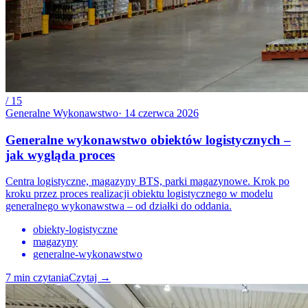
/
15
Generalne Wykonawstwo
·
14 czerwca 2026
Generalne wykonawstwo obiektów logistycznych –
jak wygląda proces
Centra logistyczne, magazyny BTS, parki magazynowe. Krok po
kroku przez proces realizacji obiektu logistycznego w modelu
generalnego wykonawstwa – od działki do oddania.
obiekty-logistyczne
magazyny
generalne-wykonawstwo
7
min czytania
Czytaj
→