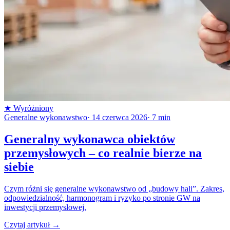
★
Wyróżniony
Generalne wykonawstwo
·
14 czerwca 2026
·
7
min
Generalny wykonawca obiektów
przemysłowych – co realnie bierze na
siebie
Czym różni się generalne wykonawstwo od „budowy hali”. Zakres,
odpowiedzialność, harmonogram i ryzyko po stronie GW na
inwestycji przemysłowej.
Czytaj artykuł
→