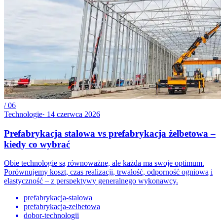
/
06
Technologie
·
14 czerwca 2026
Prefabrykacja stalowa vs prefabrykacja żelbetowa –
kiedy co wybrać
Obie technologie są równoważne, ale każda ma swoje optimum.
Porównujemy koszt, czas realizacji, trwałość, odporność ogniową i
elastyczność – z perspektywy generalnego wykonawcy.
prefabrykacja-stalowa
prefabrykacja-zelbetowa
dobor-technologii