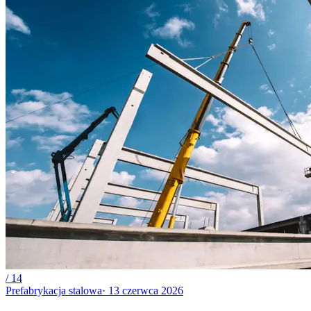
/
14
Prefabrykacja stalowa
·
13 czerwca 2026