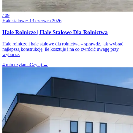
/
09
Hale stalowe
·
13 czerwca 2026
Hale Rolnicze | Hale Stalowe Dla Rolnictwa
Hale rolnicze i hale stalowe dla rolnictwa – sprawdź, jak wybrać
najlepszą konstrukcję, ile kosztuje i na co zwrócić uwagę przy
wyborze.
4
min czytania
Czytaj
→