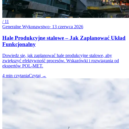
/
11
Generalne Wykonawstwo
·
13 czerwca 2026
Hale Produkcyjne stalowe – Jak Zaplanować Układ
Funkcjonalny
Dowiedz się, jak zaplanować hale produkcyjne stalowe, aby
zwiększyć efektywność procesów. Wskazówki i rozwiązania od
ekspertów POL-MET.
4
min czytania
Czytaj
→