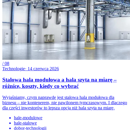
/
08
Technologie
·
14 czerwca 2026
Stalowa hala modułowa a hala szyta na miarę –
różnice, koszty, kiedy co wybrać
Wyjaśniamy, czym naprawdę jest stalowa hala modułowa dla
biznesu – nie kontenerem, nie pawilonem tymczasowym. I dlaczego
dla części inwestorów to lepsza opcja niż hala szyta na miarę.
hale-modulowe
hale-stalowe
dobor-technologii