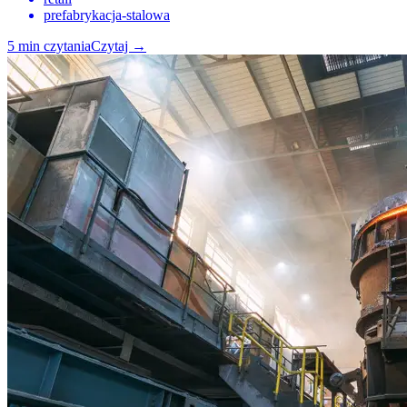
prefabrykacja-stalowa
5
min czytania
Czytaj
→