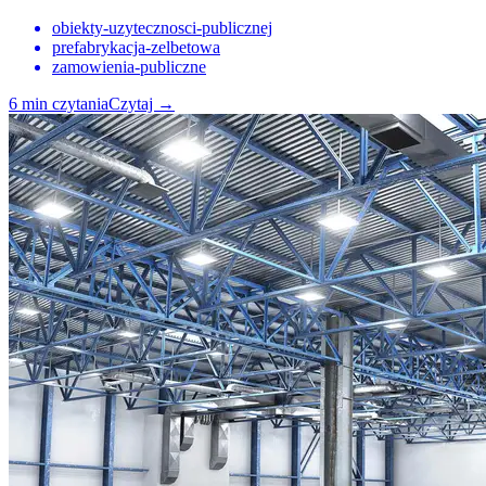
obiekty-uzytecznosci-publicznej
prefabrykacja-zelbetowa
zamowienia-publiczne
6
min czytania
Czytaj
→