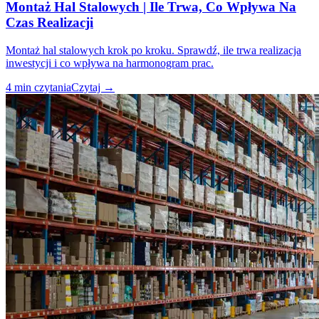
Montaż Hal Stalowych | Ile Trwa, Co Wpływa Na
Czas Realizacji
Montaż hal stalowych krok po kroku. Sprawdź, ile trwa realizacja
inwestycji i co wpływa na harmonogram prac.
4
min czytania
Czytaj
→