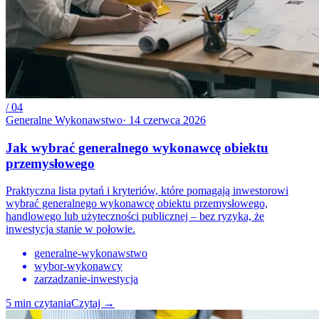
/
04
Generalne Wykonawstwo
·
14 czerwca 2026
Jak wybrać generalnego wykonawcę obiektu
przemysłowego
Praktyczna lista pytań i kryteriów, które pomagają inwestorowi
wybrać generalnego wykonawcę obiektu przemysłowego,
handlowego lub użyteczności publicznej – bez ryzyka, że
inwestycja stanie w połowie.
generalne-wykonawstwo
wybor-wykonawcy
zarzadzanie-inwestycja
5
min czytania
Czytaj
→