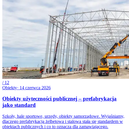
/
12
Obiekty
·
14 czerwca 2026
Obiekty użyteczności publicznej – prefabrykacja
jako standard
Szkoły, hale sportowe, urzędy, obiekty samorządowe. Wyjaśniamy,
dlaczego prefabrykacja żelbetowa i stalowa stała się standardem w
obiektach publicznych i co to oznacza dla zamawiającego.