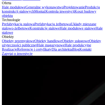
Oferta
Hale modułowe
Generalne wykonawstwo
Projektowanie
Produkcja
konstrukcji stalowych
Montaż
Kontrola inwestycji
Koszt budowy
obiektu
Technologie
Prefabrykacja stalowa
Prefabrykacja żelbetowa
Układy mieszane
stalowo-żelbetowe
Konstrukcje stalowe
Hale modułowe stalowe
Hale
stalowe
Obiekty
Obiekty przemysłowe
Obiekty handlowe
Obiekty usługowe
Obiekty
użyteczności publicznej
Hale magazynowe
Hale produkcyjne
Realizacje
Referencje i certyfikaty
Dla architekta
Blog
Kontakt
Zapytaj o inwestycję