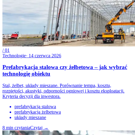
/
01
Technologie
·
14 czerwca 2026
Prefabrykacja stalowa czy żelbetowa – jak wybrać
technologię obiektu
Stal, żelbet, układy mieszane. Porównanie tempa, kosztu,
rozpiętości, akustyki, odporności ogniowej i kosztu eksploatacji.
Kryteria decyzji dla inwestora.
prefabrykacja stalowa
prefabrykacja żelbetowa
układy mieszane
8
min czytania
Czytaj
→