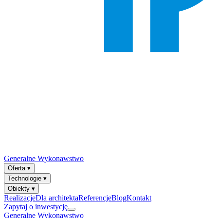
Generalne Wykonawstwo
Oferta
▾
Technologie
▾
Obiekty
▾
Realizacje
Dla architekta
Referencje
Blog
Kontakt
Zapytaj o inwestycję
Generalne Wykonawstwo