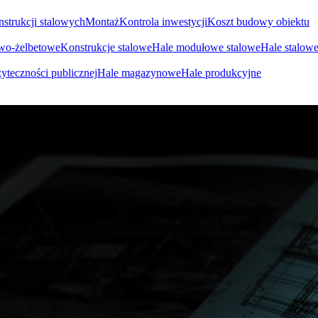
nstrukcji stalowych
Montaż
Kontrola inwestycji
Koszt budowy obiektu
owo-żelbetowe
Konstrukcje stalowe
Hale modułowe stalowe
Hale stalow
yteczności publicznej
Hale magazynowe
Hale produkcyjne