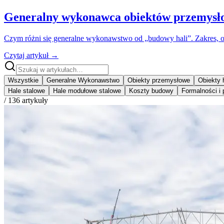
Generalny wykonawca obiektów przemysłowy
Czym różni się generalne wykonawstwo od „budowy hali”. Zakres, o
Czytaj artykuł
→
Wszystkie
Generalne Wykonawstwo
Obiekty przemysłowe
Obiekty 
Hale stalowe
Hale modułowe stalowe
Koszty budowy
Formalności i
/
136
artykuły