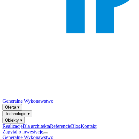
Generalne Wykonawstwo
Oferta
▾
Technologie
▾
Obiekty
▾
Realizacje
Dla architekta
Referencje
Blog
Kontakt
Zapytaj o inwestycję
Generalne Wykonawstwo