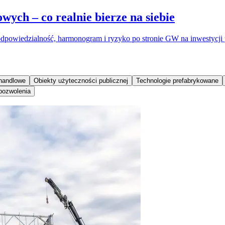
ch – co realnie bierze na siebie
dpowiedzialność, harmonogram i ryzyko po stronie GW na inwestycji
handlowe
Obiekty użyteczności publicznej
Technologie prefabrykowane
 pozwolenia