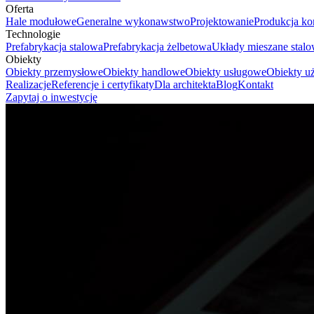
Oferta
Hale modułowe
Generalne wykonawstwo
Projektowanie
Produkcja ko
Technologie
Prefabrykacja stalowa
Prefabrykacja żelbetowa
Układy mieszane stal
Obiekty
Obiekty przemysłowe
Obiekty handlowe
Obiekty usługowe
Obiekty uż
Realizacje
Referencje i certyfikaty
Dla architekta
Blog
Kontakt
Zapytaj o inwestycję