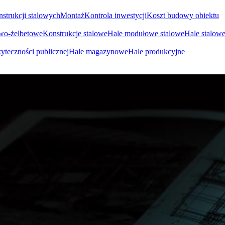
nstrukcji stalowych
Montaż
Kontrola inwestycji
Koszt budowy obiektu
owo-żelbetowe
Konstrukcje stalowe
Hale modułowe stalowe
Hale stalow
yteczności publicznej
Hale magazynowe
Hale produkcyjne