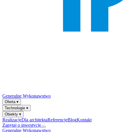
Generalne Wykonawstwo
Oferta
▾
Technologie
▾
Obiekty
▾
Realizacje
Dla architekta
Referencje
Blog
Kontakt
Zapytaj o inwestycję
Generalne Wykonawstwo