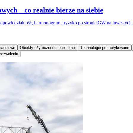
ch – co realnie bierze na siebie
dpowiedzialność, harmonogram i ryzyko po stronie GW na inwestycji
handlowe
Obiekty użyteczności publicznej
Technologie prefabrykowane
 pozwolenia