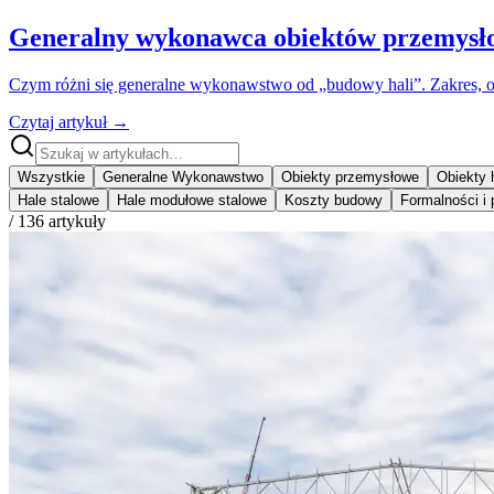
Generalny wykonawca obiektów przemysłowy
Czym różni się generalne wykonawstwo od „budowy hali”. Zakres, o
Czytaj artykuł
→
Wszystkie
Generalne Wykonawstwo
Obiekty przemysłowe
Obiekty 
Hale stalowe
Hale modułowe stalowe
Koszty budowy
Formalności i
/
136
artykuły