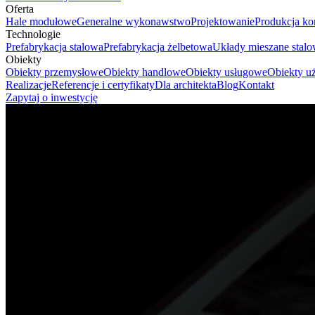
Oferta
Hale modułowe
Generalne wykonawstwo
Projektowanie
Produkcja ko
Technologie
Prefabrykacja stalowa
Prefabrykacja żelbetowa
Układy mieszane stal
Obiekty
Obiekty przemysłowe
Obiekty handlowe
Obiekty usługowe
Obiekty uż
Realizacje
Referencje i certyfikaty
Dla architekta
Blog
Kontakt
Zapytaj o inwestycję