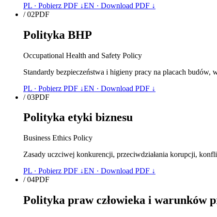
PL · Pobierz PDF ↓
EN · Download PDF ↓
/
02
PDF
Polityka BHP
Occupational Health and Safety Policy
Standardy bezpieczeństwa i higieny pracy na placach budów, 
PL · Pobierz PDF ↓
EN · Download PDF ↓
/
03
PDF
Polityka etyki biznesu
Business Ethics Policy
Zasady uczciwej konkurencji, przeciwdziałania korupcji, kon
PL · Pobierz PDF ↓
EN · Download PDF ↓
/
04
PDF
Polityka praw człowieka i warunków p