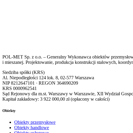
POL-MET Sp. z o.o. – Generalny Wykonawca obiektów przemysłowych
i mieszanej. Projektowanie, produkcja konstrukcji stalowych, koordyn
Siedziba spółki (KRS)
Al. Niepodległości 124 lok. 8, 02-577 Warszawa
NIP
8212647101
· REGON
364690209
KRS
0000962541
Sąd Rejonowy dla m.st. Warszawy w Warszawie, XII Wydział Gos
Kapitał zakładowy:
3 922 000,00 zł
(opłacony w całości)
Obiekty
Obiekty przemysłowe
Obiekty handlowe
Obiekty usługowe