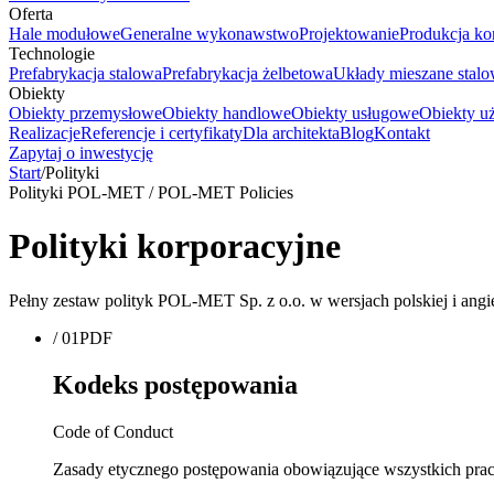
Oferta
Hale modułowe
Generalne wykonawstwo
Projektowanie
Produkcja ko
Technologie
Prefabrykacja stalowa
Prefabrykacja żelbetowa
Układy mieszane stal
Obiekty
Obiekty przemysłowe
Obiekty handlowe
Obiekty usługowe
Obiekty uż
Realizacje
Referencje i certyfikaty
Dla architekta
Blog
Kontakt
Zapytaj o inwestycję
Start
/
Polityki
Polityki POL-MET / POL-MET Policies
Polityki korporacyjne
Pełny zestaw polityk POL-MET Sp. z o.o. w wersjach polskiej i a
/
01
PDF
Kodeks postępowania
Code of Conduct
Zasady etycznego postępowania obowiązujące wszystkich p