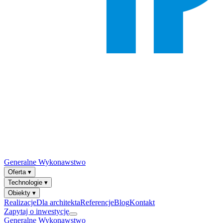
Generalne Wykonawstwo
Oferta
▾
Technologie
▾
Obiekty
▾
Realizacje
Dla architekta
Referencje
Blog
Kontakt
Zapytaj o inwestycję
Generalne Wykonawstwo