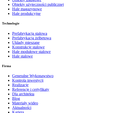
Obiekty użyteczności publicznej
Hale magazynowe
Hale produkcyjne
Technologie
Prefabrykacja stalowa
Prefabrykacja żelbetowa
Układy mieszane
Konstrukcje stalowe
Hale modułowe stalowe
Hale stalowe
Firma
Generalne Wykonawstwo
Kontrola inwestycji
Realizacje
Referencje i certyfikaty
Dla architekta
Blog
Materiały wideo
Aktualności
Kariera