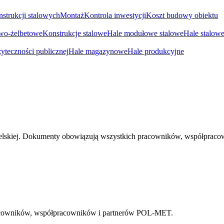
nstrukcji stalowych
Montaż
Kontrola inwestycji
Koszt budowy obiektu
owo-żelbetowe
Konstrukcje stalowe
Hale modułowe stalowe
Hale stalow
yteczności publicznej
Hale magazynowe
Hale produkcyjne
ngielskiej. Dokumenty obowiązują wszystkich pracowników, współpr
racowników, współpracowników i partnerów POL-MET.