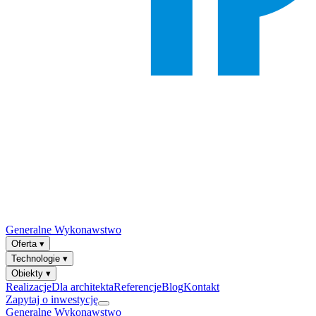
Generalne Wykonawstwo
Oferta
▾
Technologie
▾
Obiekty
▾
Realizacje
Dla architekta
Referencje
Blog
Kontakt
Zapytaj o inwestycję
Generalne Wykonawstwo