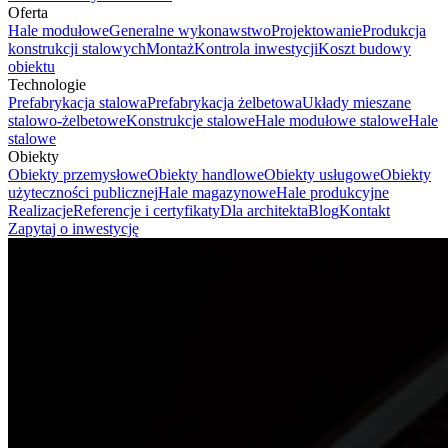
Oferta
Hale modułowe
Generalne wykonawstwo
Projektowanie
Produkcja
konstrukcji stalowych
Montaż
Kontrola inwestycji
Koszt budowy
obiektu
Technologie
Prefabrykacja stalowa
Prefabrykacja żelbetowa
Układy mieszane
stalowo-żelbetowe
Konstrukcje stalowe
Hale modułowe stalowe
Hale
stalowe
Obiekty
Obiekty przemysłowe
Obiekty handlowe
Obiekty usługowe
Obiekty
użyteczności publicznej
Hale magazynowe
Hale produkcyjne
Realizacje
Referencje i certyfikaty
Dla architekta
Blog
Kontakt
Zapytaj o inwestycję