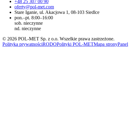
+48 25 307 00 90
oferty@pol-met.com
Stare Iganie, ul. Akacjowa 1, 08-103 Siedlce
pon.–pt. 8:00–16:00
sob. nieczynne
nd. nieczynne
©
2026
POL-MET Sp. z o.o.
Wszelkie prawa zastrzeżone.
Polityka prywatności
RODO
Polityki POL-MET
Mapa strony
Panel