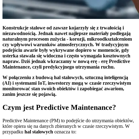
Konstrukcje stalowe od zawsze kojarzyly się z trwałością i
niezawodnością. Jednak nawet najlepsze materiały podlegają
naturalnym procesom zużycia - korozji, mikroodksztalceniom
czy wpływowi warunków atmosferycznych. W tradycyjnym
podejściu awarie były wykrywane dopiero w momencie, gdy
usterka stawala się widoczna i często wymagala kosztownych
napraw. Dziś jednak wkraczamy w nową erę - erę Predictive
Maintenance, czyli predykcyjnego utrzymania ruchu.
W połączeniu z budową hal stalowych, sztuczną inteligencją
(AI) i systemami IoT, inwestorzy mogą w czasie rzeczywistym
monitorować stan swoich obiektów i zapobiegać awariom,
zanim jeszcze się pojawią.
Czym jest Predictive Maintenance?
Predictive Maintenance (PM) to podejście do utrzymania obiektów,
które opiera się na danych zbieranych w czasie rzeczywistym. W
przypadku
hal stalowych
oznacza to: