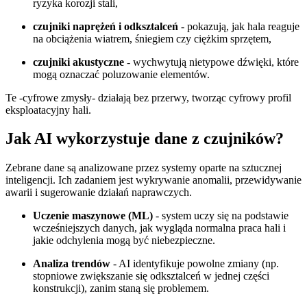
ryzyka korozji stali,
czujniki naprężeń i odksztalceń
- pokazują, jak hala reaguje
na obciążenia wiatrem, śniegiem czy ciężkim sprzętem,
czujniki akustyczne
- wychwytują nietypowe dźwięki, które
mogą oznaczać poluzowanie elementów.
Te -cyfrowe zmysły- działają bez przerwy, tworząc cyfrowy profil
eksploatacyjny hali.
Jak AI wykorzystuje dane z czujników?
Zebrane dane są analizowane przez systemy oparte na sztucznej
inteligencji. Ich zadaniem jest wykrywanie anomalii, przewidywanie
awarii i sugerowanie działań naprawczych.
Uczenie maszynowe (ML)
- system uczy się na podstawie
wcześniejszych danych, jak wygląda normalna praca hali i
jakie odchylenia mogą być niebezpieczne.
Analiza trendów
- AI identyfikuje powolne zmiany (np.
stopniowe zwiększanie się odksztalceń w jednej części
konstrukcji), zanim staną się problemem.