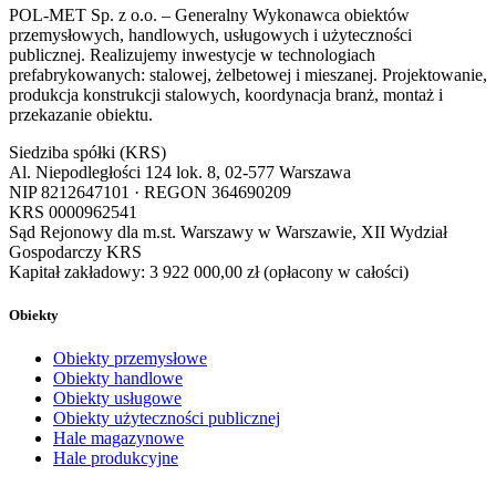
POL-MET Sp. z o.o. – Generalny Wykonawca obiektów
przemysłowych, handlowych, usługowych i użyteczności
publicznej. Realizujemy inwestycje w technologiach
prefabrykowanych: stalowej, żelbetowej i mieszanej. Projektowanie,
produkcja konstrukcji stalowych, koordynacja branż, montaż i
przekazanie obiektu.
Siedziba spółki (KRS)
Al. Niepodległości 124 lok. 8, 02-577 Warszawa
NIP
8212647101
· REGON
364690209
KRS
0000962541
Sąd Rejonowy dla m.st. Warszawy w Warszawie, XII Wydział
Gospodarczy KRS
Kapitał zakładowy:
3 922 000,00 zł
(opłacony w całości)
Obiekty
Obiekty przemysłowe
Obiekty handlowe
Obiekty usługowe
Obiekty użyteczności publicznej
Hale magazynowe
Hale produkcyjne