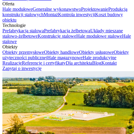
Oferta
Hale modułowe
Generalne wykonawstwo
Projektowanie
Produkcja
konstrukcji stalowych
Montaż
Kontrola inwestycji
Koszt budowy
obiektu
Technologie
Prefabrykacja stalowa
Prefabrykacja żelbetowa
Układy mieszane
stalowo-żelbetowe
Konstrukcje stalowe
Hale modułowe stalowe
Hale
stalowe
Obiekty
Obiekty przemysłowe
Obiekty handlowe
Obiekty usługowe
Obiekty
użyteczności publicznej
Hale magazynowe
Hale produkcyjne
Realizacje
Referencje i certyfikaty
Dla architekta
Blog
Kontakt
Zapytaj o inwestycję