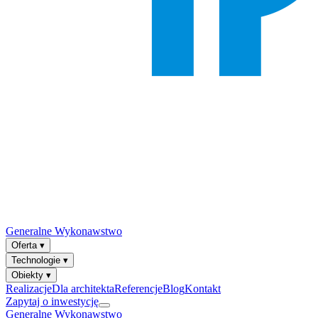
Generalne Wykonawstwo
Oferta
▾
Technologie
▾
Obiekty
▾
Realizacje
Dla architekta
Referencje
Blog
Kontakt
Zapytaj o inwestycję
Generalne Wykonawstwo