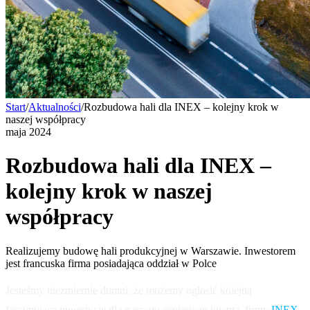
Start
/
Aktualności
/
Rozbudowa hali dla INEX – kolejny krok w
naszej współpracy
maja 2024
Rozbudowa hali dla INEX –
kolejny krok w naszej
współpracy
Realizujemy budowę hali produkcyjnej w Warszawie. Inwestorem
jest francuska firma posiadająca oddział w Polce
Jesteśmy niezmiernie dumni, że możemy oglosić kolejną
fascynującą inwestycję dla naszego cenionego klienta, firmy
INEX
.