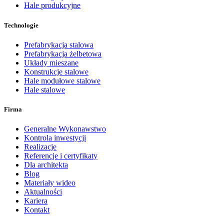
Hale produkcyjne
Technologie
Prefabrykacja stalowa
Prefabrykacja żelbetowa
Układy mieszane
Konstrukcje stalowe
Hale modułowe stalowe
Hale stalowe
Firma
Generalne Wykonawstwo
Kontrola inwestycji
Realizacje
Referencje i certyfikaty
Dla architekta
Blog
Materiały wideo
Aktualności
Kariera
Kontakt