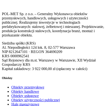
POL-MET Sp. z o.o. – Generalny Wykonawca obiektów
przemysłowych, handlowych, usługowych i użyteczności
publicznej. Realizujemy inwestycje w technologiach
prefabrykowanych: stalowej, żelbetowej i mieszanej. Projektowanie,
produkcja konstrukcji stalowych, koordynacja branż, montaż i
przekazanie obiektu.
Siedziba spółki (KRS)
Al. Niepodległości 124 lok. 8, 02-577 Warszawa
NIP
8212647101
· REGON
364690209
KRS
0000962541
Sąd Rejonowy dla m.st. Warszawy w Warszawie, XII Wydział
Gospodarczy KRS
Kapitał zakładowy:
3 922 000,00 zł
(opłacony w całości)
Obiekty
Obiekty przemysłowe
Obiekty handlowe
Obiekty usługowe
Obiekty użyteczności publicznej
Hale magazynowe