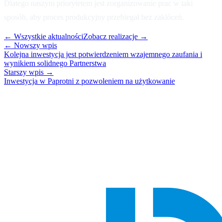
Dlatego naszym priorytetem jest zorganizowanie prac w taki
sposób, aby proces produkcyjny przebiegał bez zaklóceń.
← Wszystkie aktualności
Zobacz realizacje →
← Nowszy wpis
Kolejna inwestycja jest potwierdzeniem wzajemnego zaufania i
wynikiem solidnego Partnerstwa
Starszy wpis →
Inwestycja w Paprotni z pozwoleniem na użytkowanie