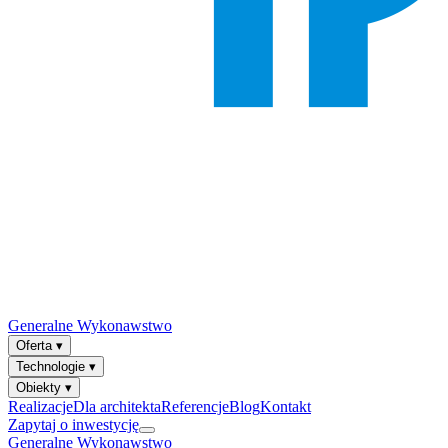
Generalne Wykonawstwo
Oferta
▾
Technologie
▾
Obiekty
▾
Realizacje
Dla architekta
Referencje
Blog
Kontakt
Zapytaj o inwestycję
Generalne Wykonawstwo