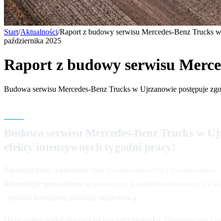
Start
/
Aktualności
/
Raport z budowy serwisu Mercedes-Benz Trucks 
października 2025
Raport z budowy serwisu Merce
Budowa serwisu Mercedes-Benz Trucks w Ujrzanowie postępuje zgodni
Budowa serwisu Mercedes-Benz Trucks w Ujr
efekty intensywnych tygodni pracy!
Zakończyliśmy wykonanie
stóp fundamentowych i fundamentów
,
Równolegle prowadzone są
prace przy kanalach serwisowych
- w 
- posiada kompletną instalację odpływową.
Duży postęp widać również na zewnątrz budynku.
Uformowany i usz