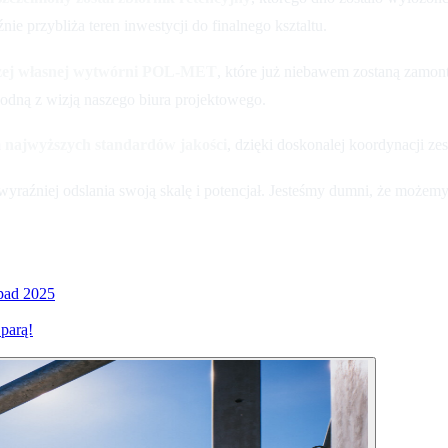
nie przybliża teren inwestycji do finalnego ksztaltu.
szej własnej wytwórni POL-MET
, które już niebawem zostaną zamo
zgodną z wizją naszego biura projektowego.
 najwyższych standardów jakości
, dzięki doskonalej koordynacji z
źniej odslania swoją skalę i potencjał. Jesteśmy dumni, że możemy re
pad 2025
parą!