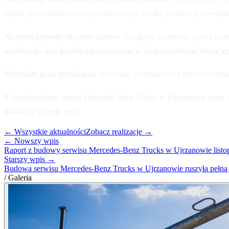
części
placu manewrowego ulożono już kostkę brukową
, co wyraź
Na placu pojawily się także
stalowe dźwigary konstrukcyjne z na
satysfakcją - gdy projekt zaczyna rosnąć w górę i przybierać formę 
Wszystkie prace przebiegają
sprawnie, terminowo i z zachowaniem
Z każdym dniem serwis Mercedes-Benz Trucks w Ujrzanowie coraz wyra
dbalością o każdy detal.
← Wszystkie aktualności
Zobacz realizacje →
← Nowszy wpis
Raport z budowy serwisu Mercedes-Benz Trucks w Ujrzanowie listo
Starszy wpis →
Budowa serwisu Mercedes-Benz Trucks w Ujrzanowie ruszyła pełną 
/ Galeria