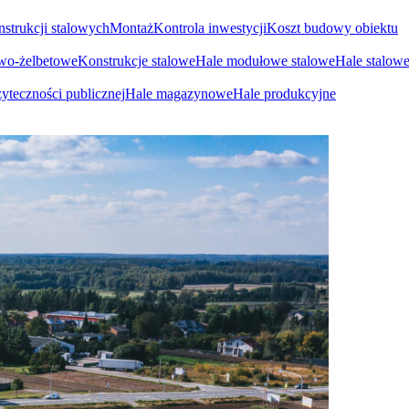
nstrukcji stalowych
Montaż
Kontrola inwestycji
Koszt budowy obiektu
owo-żelbetowe
Konstrukcje stalowe
Hale modułowe stalowe
Hale stalow
yteczności publicznej
Hale magazynowe
Hale produkcyjne