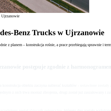
w Ujrzanowie
des-Benz Trucks w Ujrzanowie
e z planem – konstrukcja rośnie, a prace przebiegają sprawnie i ter
zanowie postępuje zgodnie z harmonogramem,
 a konstrukcja obiektu zaczyna nabierać ksztaltów -
ustawione zostały
jednym z nich trwa montaż zbrojenia, drugi został już zaszalowany i za
czelniony został zbiornik retencyjny
, którego dno zostało wylożon