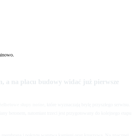
minowo.
 a na placu budowy widać już pierwsze
 żelbetowe słupy nośne
, które wyznaczają brylę przyszłego serwisu.
lany betonem, natomiast trzeci jest przygotowany do kolejnego etapu
e membraną i pokryte warstwą kamieni oraz kruszywa. Na znacznej